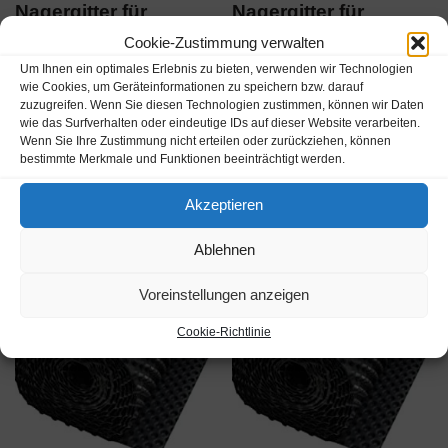
Nagergitter für
Nagergitter für
Hochbeet S,M,L
Hochbeet XL, XXL
Cookie-Zustimmung verwalten
22,50
€
28,50
€
Um Ihnen ein optimales Erlebnis zu bieten, verwenden wir Technologien
wie Cookies, um Geräteinformationen zu speichern bzw. darauf
inkl. MwSt.
inkl. MwSt.
zuzugreifen. Wenn Sie diesen Technologien zustimmen, können wir Daten
wie das Surfverhalten oder eindeutige IDs auf dieser Website verarbeiten.
zzgl.
Versandkosten
zzgl.
Versandkosten
Wenn Sie Ihre Zustimmung nicht erteilen oder zurückziehen, können
bestimmte Merkmale und Funktionen beeinträchtigt werden.
Lieferzeit:
3-5 Werktage
Lieferzeit:
3-5 Werktage
Akzeptieren
Ablehnen
Voreinstellungen anzeigen
Cookie-Richtlinie